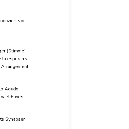
oduziert von
ger (Stimme)
e la esperanza»
em Arrangement
blo Agudo,
Ismael Funes
sts Synapsen