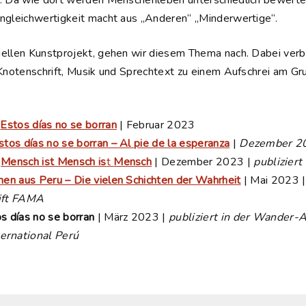
n. Da wie dort werden Menschenleben unterschiedlich bewerte
ngleichwertigkeit macht aus „Anderen“ „Minderwertige“.
uellen Kunstprojekt, gehen wir diesem Thema nach. Dabei verb
-Knotenschrift, Musik und Sprechtext zu einem Aufschrei am Gr
|
Estos días no se borran
| Februar 2023
stos días no se borran – Al pie de la esperanza
|
Dezember 2
|
Mensch ist Mensch is
t
Mensch
| Dezember 2023 |
publiziert
nen aus Peru – Die vielen Schichten der Wahrheit
| Mai 2023 
rift FAMA
s días no se borran
| März 2023 |
publiziert in der Wander-
ernational Perú