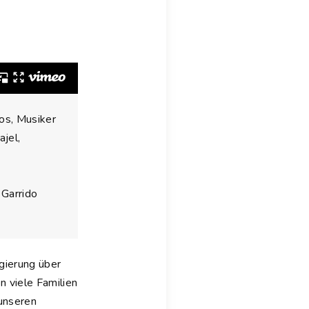
eos, Musiker
jel,
 Garrido
gierung über
 viele Familien
 unseren