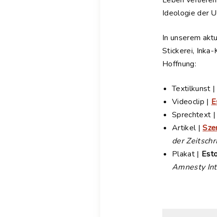
Leben verliere
Ideologie der U
In unserem akt
Stickerei, Inka
Hoffnung:
Textilkunst 
Videoclip |
E
Sprechtext 
Artikel |
Sze
der Zeitsch
Plakat |
Esto
Amnesty Int