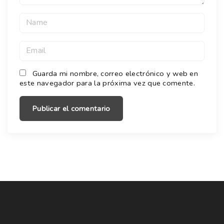
N
a
m
E
e
m
*
a
Guarda mi nombre, correo electrónico y web en
este navegador para la próxima vez que comente.
i
l
*