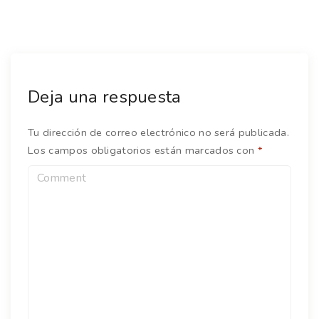
Deja una respuesta
Tu dirección de correo electrónico no será publicada.
Los campos obligatorios están marcados con
*
C
o
m
m
e
n
t