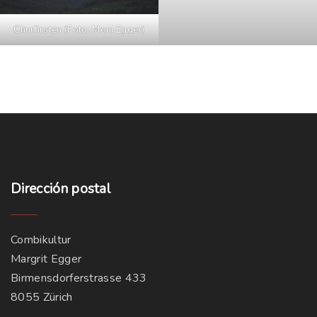
Churfirsten (Foto: Moni Egger)
Dirección
postal
Combikultur
Margrit Egger
Birmensdorferstrasse 433
8055 Zürich