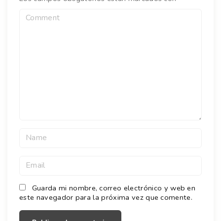
C
o
m
m
e
n
t
N
a
m
E
e
m
*
a
Guarda mi nombre, correo electrónico y web en
este navegador para la próxima vez que comente.
i
l