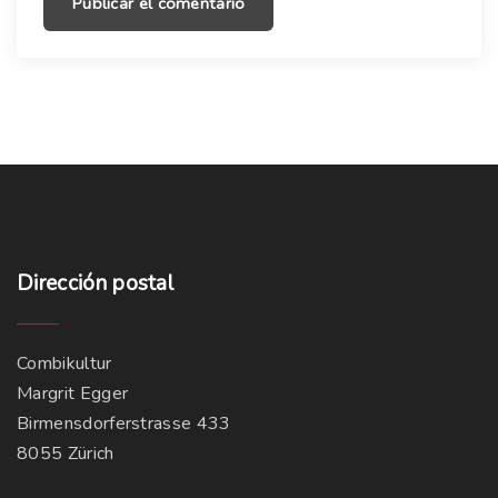
*
Dirección
postal
Combikultur
Margrit Egger
Birmensdorferstrasse 433
8055 Zürich