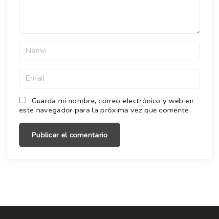
t
N
a
m
E
e
m
*
a
Guarda mi nombre, correo electrónico y web en
este navegador para la próxima vez que comente.
i
l
*