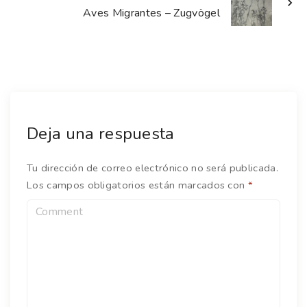
Aves Migrantes – Zugvögel
Deja una respuesta
Tu dirección de correo electrónico no será publicada.
Los campos obligatorios están marcados con
*
C
o
m
m
e
n