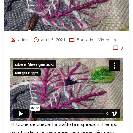
admin
abril 5, 2021
Bordados
Videoclip
0
El toque de queda, ha traído la inspiración. Tiempo
para bordar, ocio para aprender nuevas técnicas y