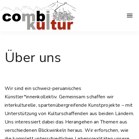
S
k
i
p
t
o
Über uns
c
o
n
t
e
Wir sind ein schweiz-peruanisches
n
Künstler*innenkollektiv. Gemeinsam schaffen wir
t
interkulturelle, spartenübergreifende Kunstprojekte – mit
Unterstützung von Kulturschaffenden aus beiden Ländern.
Uns interessiert dabei das Herangehen an Themen aus
verschiedenen Blickwinkeln heraus. Wir erforschen, wie
die komplett unterschiedlichen Lebensrealitäten unsere